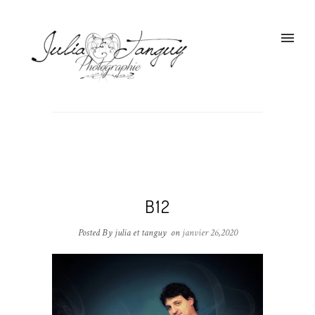
B12
Posted By julia et tanguy
on
janvier 26,2020