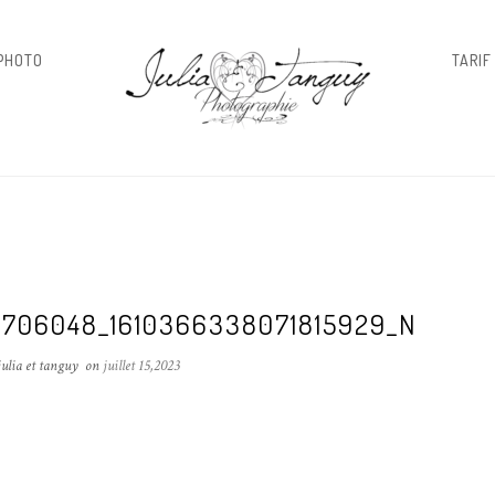
 PHOTO
TARIF
706048_1610366338071815929_N
julia et tanguy
on
juillet 15,2023