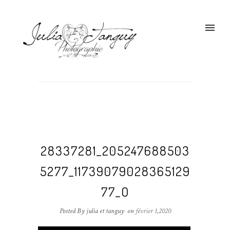
28337281_205247688503
5277_11739079028365129
77_O
Posted By julia et tanguy
on
février 1,2020